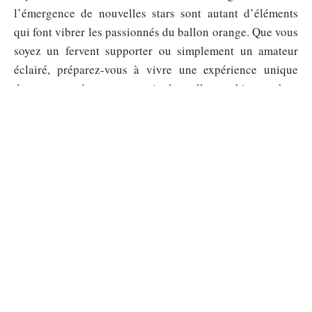
l’émergence de nouvelles stars sont autant d’éléments
qui font vibrer les passionnés du ballon orange. Que vous
soyez un fervent supporter ou simplement un amateur
éclairé, préparez-vous à vivre une expérience unique
devant votre écran ou au sein des salles mythiques où se
déroulent ces joutes exceptionnelles.
Sommaire
ACTIVITÉS
Transfert VAFC : comment le club prépare