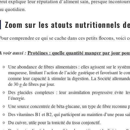
brut explique leur réputation d’aliment sain, presque incontour
au quotidien.
Zoom sur les atouts nutritionnels de
Pour comprendre ce qui se cache dans ces petits flocons, voici c
Protéines : quelle quantité manger par jour pou
A voir aussi :
Une abondance de fibres alimentaires : elles agissent sur le systèm
muqueuse, limitant l’action de l’acide gastrique et favorisant le conf
comme leur capacité à stimuler la digestion. La Société alleman
de 30 g de fibres par jour.
Des glucides complexes : leur assimilation progressive évite le
l’énergie.
Une source concentrée de bêta-glucane, un type de fibre reconnu po
Des vitamines B1 et B2, qui participent au maintien d’une peau sain
Du cuivre, utile pour la tonicité du tissu conjonctif.