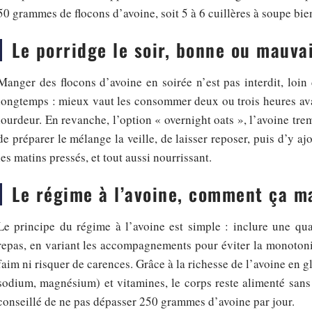
50 grammes de flocons d’avoine, soit 5 à 6 cuillères à soupe bie
Le porridge le soir, bonne ou mauva
Manger des flocons d’avoine en soirée n’est pas interdit, loin d
longtemps : mieux vaut les consommer deux ou trois heures avan
lourdeur. En revanche, l’option « overnight oats », l’avoine tremp
de préparer le mélange la veille, de laisser reposer, puis d’y aj
les matins pressés, et tout aussi nourrissant.
Le régime à l’avoine, comment ça m
Le principe du régime à l’avoine est simple : inclure une qua
repas, en variant les accompagnements pour éviter la monotonie
faim ni risquer de carences. Grâce à la richesse de l’avoine en 
sodium, magnésium) et vitamines, le corps reste alimenté sans
conseillé de ne pas dépasser 250 grammes d’avoine par jour.