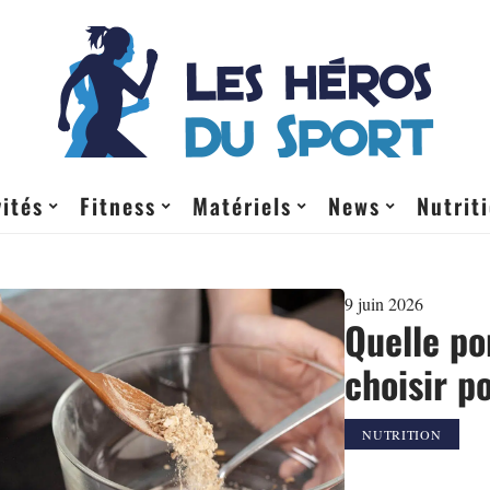
vités
Fitness
Matériels
News
Nutrit
9 juin 2026
Quelle po
choisir p
NUTRITION