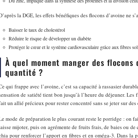
Du zinc, impliqué dans la synthèse des protéines et la division cellu
D’après la DGE, les effets bénéfiques des flocons d’avoine ne s’ar
Baisser le taux de cholestérol
Réduire le risque de développer un diabète
Protéger le cœur et le système cardiovasculaire grâce aux fibres so
À quel moment manger des flocons d
quantité ?
Ce qui frappe avec l’avoine, c’est sa capacité à rassasier durabl
sensation de satiété tient bon jusqu’à l’heure du déjeuner. Les f
fait un allié précieux pour rester concentré sans se jeter sur des
Le mode de préparation le plus courant reste le porridge : on fai
laisse mijoter, puis on agrémente de fruits frais, de baies ou de
chia pour renforcer l’apport en fibres et en oméga-3. Dans la 