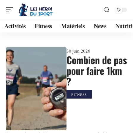
Activités
Fitness
Matériels
News
Nutrit
30 juin 2026
Combien de pas
pour faire 1km
?
FITNESS