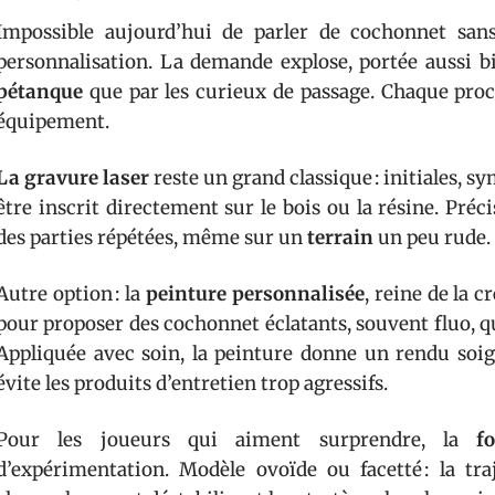
Impossible aujourd’hui de parler de cochonnet san
personnalisation. La demande explose, portée aussi b
pétanque
que par les curieux de passage. Chaque proc
équipement.
La gravure laser
reste un grand classique : initiales, 
être inscrit directement sur le bois ou la résine. Préci
des parties répétées, même sur un
terrain
un peu rude.
Autre option : la
peinture personnalisée
, reine de la c
pour proposer des cochonnet éclatants, souvent fluo, qu
Appliquée avec soin, la peinture donne un rendu soig
évite les produits d’entretien trop agressifs.
Pour les joueurs qui aiment surprendre, la
f
d’expérimentation. Modèle ovoïde ou facetté : la tra