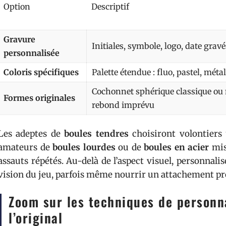
Option
Descriptif
Gravure
Initiales, symbole, logo, date gravé
personnalisée
Coloris spécifiques
Palette étendue : fluo, pastel, méta
Cochonnet sphérique classique ou
Formes originales
rebond imprévu
Les adeptes de
boules tendres
choisiront volontiers 
amateurs de
boules lourdes
ou de
boules en acier
mis
assauts répétés. Au-delà de l’aspect visuel, personnali
vision du jeu, parfois même nourrir un attachement prof
Zoom sur les techniques de personna
l’original