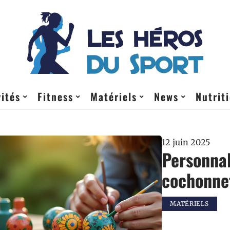
vités
Fitness
Matériels
News
Nutrit
12 juin 2025
Personnal
cochonnet
MATÉRIELS