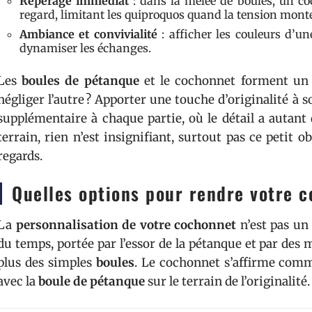
Repérage immédiat
: dans la mêlée de boules, un c
regard, limitant les quiproquos quand la tension mont
Ambiance et convivialité
: afficher les couleurs d’un
dynamiser les échanges.
Les
boules de pétanque
et le cochonnet forment un 
négliger l’autre ? Apporter une touche d’originalité à
supplémentaire à chaque partie, où le détail a autant
terrain, rien n’est insignifiant, surtout pas ce petit obj
regards.
Quelles options pour rendre votre 
La
personnalisation de votre cochonnet
n’est pas un 
du temps, portée par l’essor de la pétanque et par d
plus des simples
boules
. Le cochonnet s’affirme comme
avec la
boule de pétanque
sur le terrain de l’originalité.