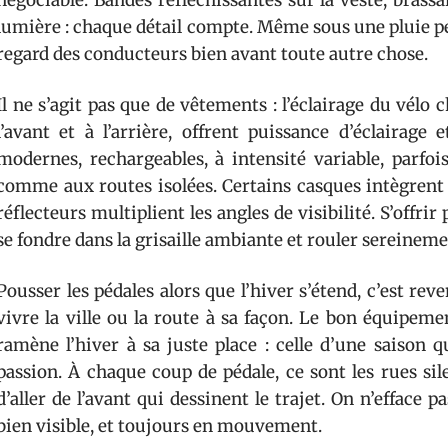
négociable. Bandes réfléchissantes sur la veste, bras
lumière : chaque détail compte. Même sous une pluie pers
regard des conducteurs bien avant toute autre chose.
Il ne s’agit pas que de vêtements : l’éclairage du vélo
l’avant et à l’arrière, offrent puissance d’éclairag
modernes, rechargeables, à intensité variable, parfoi
comme aux routes isolées. Certains casques intègrent 
réflecteurs multiplient les angles de visibilité. S’offri
se fondre dans la grisaille ambiante et rouler sereineme
Pousser les pédales alors que l’hiver s’étend, c’est rev
vivre la ville ou la route à sa façon. Le bon équipeme
ramène l’hiver à sa juste place : celle d’une saison 
passion. À chaque coup de pédale, ce sont les rues sile
d’aller de l’avant qui dessinent le trajet. On n’efface p
bien visible, et toujours en mouvement.