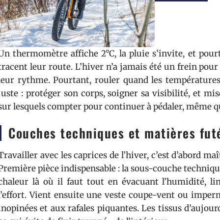
Un thermomètre affiche 2°C, la pluie s’invite, et pour
tracent leur route. L’hiver n’a jamais été un frein pour 
leur rythme. Pourtant, rouler quand les températures 
juste : protéger son corps, soigner sa visibilité, et mis
sur lesquels compter pour continuer à pédaler, même qu
Couches techniques et matières fut
Travailler avec les caprices de l’hiver, c’est d’abord m
Première pièce indispensable : la sous-couche technique,
chaleur là où il faut tout en évacuant l’humidité, li
l’effort. Vient ensuite une veste coupe-vent ou imper
inopinées et aux rafales piquantes. Les tissus d’aujou