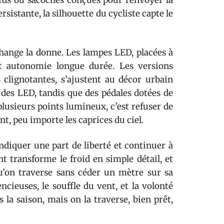
sards ou sacoches conçues pour renvoyer la
istante, la silhouette du cycliste capte le
 change la donne. Les lampes LED, placées à
e et autonomie longue durée. Les versions
s clignotantes, s’ajustent au décor urbain
des LED, tandis que des pédales dotées de
r plusieurs points lumineux, c’est refuser de
nt, peu importe les caprices du ciel.
endiquer une part de liberté et continuer à
nt transforme le froid en simple détail, et
qu’on traverse sans céder un mètre sur sa
ncieuses, le souffle du vent, et la volonté
as la saison, mais on la traverse, bien prêt,