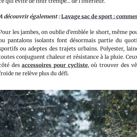
ce qui évite de finir trempé… de l’intérieur.
A découvrir également :
Lavage sac de sport : commen
Pour les jambes, on oublie d’emblée le short, même pou
ou pantalons isolants font désormais partie du quotid
sportifs ou adeptes des trajets urbains. Polyester, la
toutes conjuguent chaleur et résistance à la pluie. Ce
côté des
accessoires pour cycliste
, où trouver des vê
froide ne relève plus du défi.