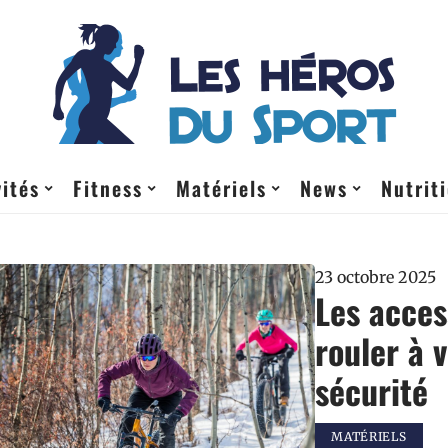
vités
Fitness
Matériels
News
Nutrit
23 octobre 2025
Les acces
rouler à 
sécurité
MATÉRIELS