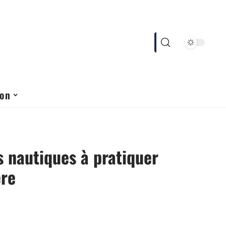
ion
s nautiques à pratiquer
ère