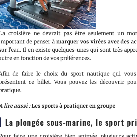
La croisière ne devrait pas être seulement un mo
important de penser à
marquer vos virées avec des ac
sur l’eau. Il en existe quelques-unes qui sont très app
autre en fonction de vos préférences.
Afin de faire le choix du sport nautique qui vous
présentent ce billet. Vous pouvez les découvrir pou
pratique.
A lire aussi :
Les sports à pratiquer en groupe
La plongée sous-marine, le sport pr
Pour faire une croisière bien animée, plusieurs acti