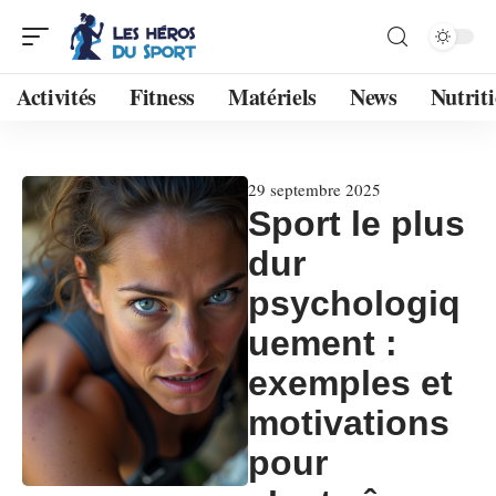
Activités
Fitness
Matériels
News
Nutrit
29 septembre 2025
Sport le plus
dur
psychologiq
uement :
exemples et
motivations
pour