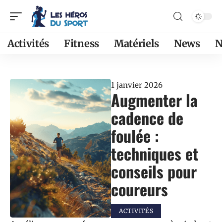
Activités
Fitness
Matériels
News
N
1 janvier 2026
Augmenter la
cadence de
foulée :
techniques et
conseils pour
coureurs
ACTIVITÉS